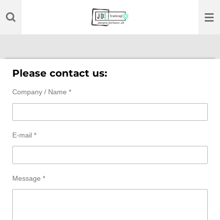
Ga
direct
naar
de
hoofdinhoud
Please contact us:
Company / Name *
E-mail *
Message *